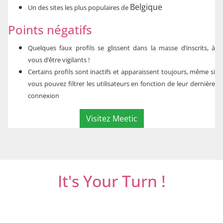
Belgique
Un des sites les plus populaires de
Points négatifs
Quelques faux profils se glissent dans la masse d’inscrits, à
vous d’être vigilants !
Certains profils sont inactifs et apparaissent toujours, même si
vous pouvez filtrer les utilisateurs en fonction de leur dernière
connexion
Visitez Meetic
It's Your Turn !
Do not miss out on online dating.
Let’s get it
started and mingle with thousands of men